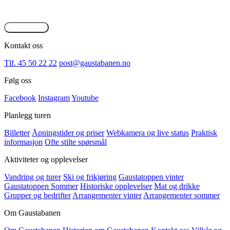
Meld deg på varsling, så holder vi deg oppdatert på opplevelser,
aktiviteter og arrangementer som kan friste.
Meld deg på
Kontakt oss
Tlf. 45 50 22 22
post@gaustabanen.no
Følg oss
Facebook
Instagram
Youtube
Planlegg turen
Billetter
Åpningstider og priser
Webkamera og live status
Praktisk
informasjon
Ofte stilte spørsmål
Aktiviteter og opplevelser
Vandring og turer
Ski og frikjøring
Gaustatoppen vinter
Gaustatoppen Sommer
Historiske opplevelser
Mat og drikke
Grupper og bedrifter
Arrangementer vinter
Arrangementer sommer
Om Gaustabanen