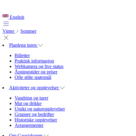
English
Vinter
/
Sommer
Planlegg turen
Billetter
Praktisk informasjon
Webkamera og live status
Åpningstider og priser
Ofte stilte spørsmål
Aktiviteter og opplevelser
Vandring og turer
Mat og drikke
Utsikt og naturopplevelser
Grupper og bedrifter
Historiske opplevelser
Arrangementer
Om Gaustabanen