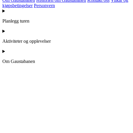
Om Gaustabanen
Historien om Gaustabanen
Kontakt oss
Vilkår og
kjøpsbetingelser
Personvern
Planlegg turen
Aktiviteter og opplevelser
Om Gaustabanen